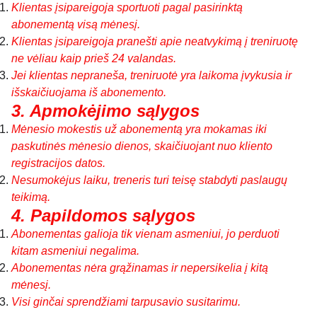
Klientas įsipareigoja sportuoti pagal pasirinktą
abonementą visą mėnesį.
Klientas įsipareigoja pranešti apie neatvykimą į treniruotę
ne vėliau kaip prieš 24 valandas.
Jei klientas nepraneša, treniruotė yra laikoma įvykusia ir
išskaičiuojama iš abonemento.
3. Apmokėjimo sąlygos
Mėnesio mokestis už abonementą yra mokamas iki
paskutinės mėnesio dienos, skaičiuojant nuo kliento
registracijos datos.
Nesumokėjus laiku, treneris turi teisę stabdyti paslaugų
teikimą.
4. Papildomos sąlygos
Abonementas galioja tik vienam asmeniui, jo perduoti
kitam asmeniui negalima.
Abonementas nėra grąžinamas ir nepersikelia į kitą
mėnesį.
Visi ginčai sprendžiami tarpusavio susitarimu.