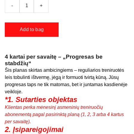
-
+
Add to bag
4 kartai per savaitę –
„Progresas be
stabdžių“
Šis planas skirtas ambicingiems – reguliarios treniruotės
leis tobulinti ištvermę, jėgą ir formuoti tvirtą kūną. Jūsų
progresas taps ne tik matomas, bet ir juntamas kasdienėje
veikloje.
*1. Sutarties objektas
Klientas perka mėnesinį asmeninių treniruočių
abonementą pagal pasirinktą planą (1, 2, 3 arba 4 kartus
per savaitę).
2. Įsipareigojimai