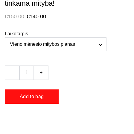
tinkama mityba!
€150.00
€140.00
Laikotarpis
-
+
Add to bag
Sportininkų Mitybos Planas – Maksimaliai
Energijai, Stiprybei ir Greitesniam