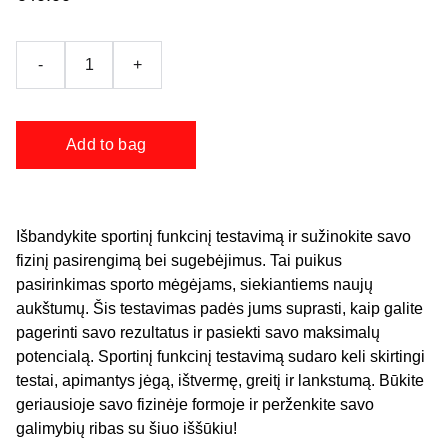
-
+
Add to bag
Išbandykite sportinį funkcinį testavimą ir sužinokite savo
fizinį pasirengimą bei sugebėjimus. Tai puikus
pasirinkimas sporto mėgėjams, siekiantiems naujų
aukštumų. Šis testavimas padės jums suprasti, kaip galite
pagerinti savo rezultatus ir pasiekti savo maksimalų
potencialą. Sportinį funkcinį testavimą sudaro keli skirtingi
testai, apimantys jėgą, ištvermę, greitį ir lankstumą. Būkite
geriausioje savo fizinėje formoje ir perženkite savo
galimybių ribas su šiuo iššūkiu!