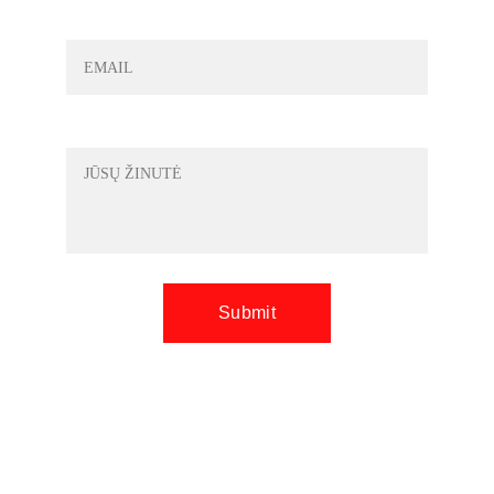
ELEKTRONINIS PAŠTAS*
JŪSŲ ŽINUTĖ
Submit